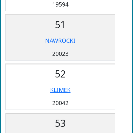
19594
51
NAWROCKI
20023
52
KLIMEK
20042
53