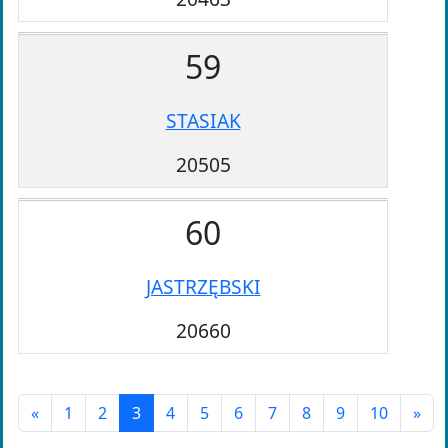
59
STASIAK
20505
60
JASTRZĘBSKI
20660
«
1
2
3
4
5
6
7
8
9
10
»