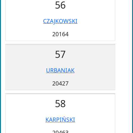
56
CZAJKOWSKI
20164
57
URBANIAK
20427
58
KARPIŃSKI
20463