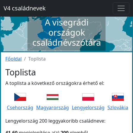
V4 családnevek
A visegrádi
országok
családnévszótára
Főoldal
Toplista
Toplista
A toplista a következő országokra érhető el:
Csehország
Magyarország
Lengyelország
Szlovákia
Lengyelország 200 leggyakoribb családneve:
41-60
megjelenítése a(z)
200
elemből.