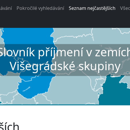
ávání
Pokročilé vyhledávání
Seznam nejčastějších
Vše
Slovník příjmení v zemíc
Višegrádské skupiny
ších