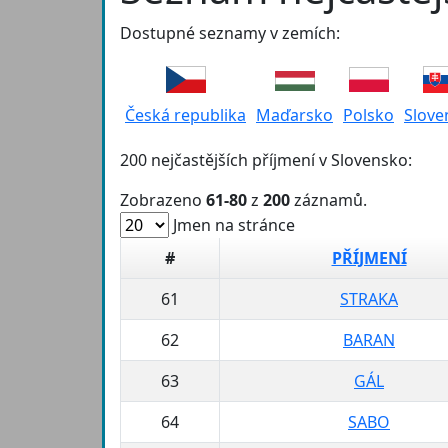
Dostupné seznamy v zemích:
Česká republika
Maďarsko
Polsko
Slove
200 nejčastějších příjmení v Slovensko:
Zobrazeno
61-80
z
200
záznamů.
Jmen na stránce
#
PŘÍJMENÍ
61
STRAKA
62
BARAN
63
GÁL
64
SABO