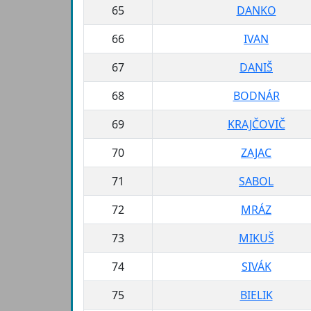
65
DANKO
66
IVAN
67
DANIŠ
68
BODNÁR
69
KRAJČOVIČ
70
ZAJAC
71
SABOL
72
MRÁZ
73
MIKUŠ
74
SIVÁK
75
BIELIK