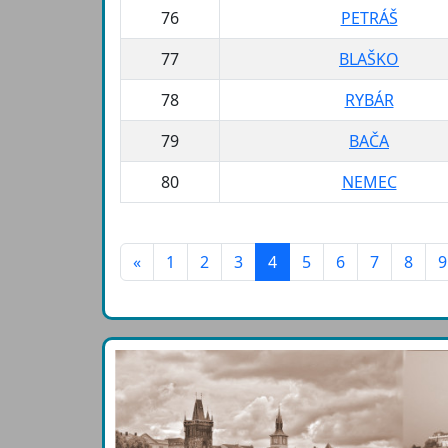
76
PETRÁŠ
77
BLAŠKO
78
RYBÁR
79
BAČA
80
NEMEC
«
1
2
3
4
5
6
7
8
9