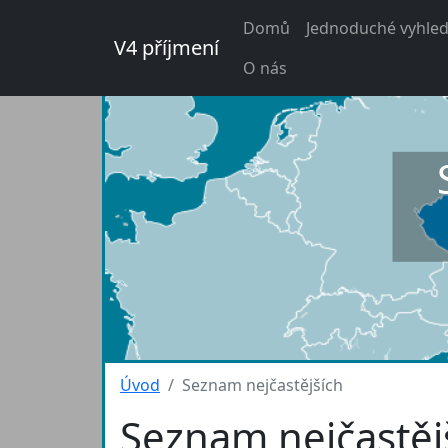
Domů
Jednoduché vyhled
V4 příjmení
O nás
Úvod
Seznam nejčastějších
Seznam nejčastěj