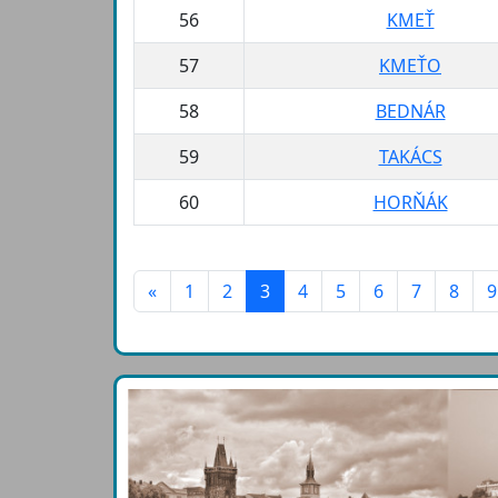
56
KMEŤ
57
KMEŤO
58
BEDNÁR
59
TAKÁCS
60
HORŇÁK
«
1
2
3
4
5
6
7
8
9