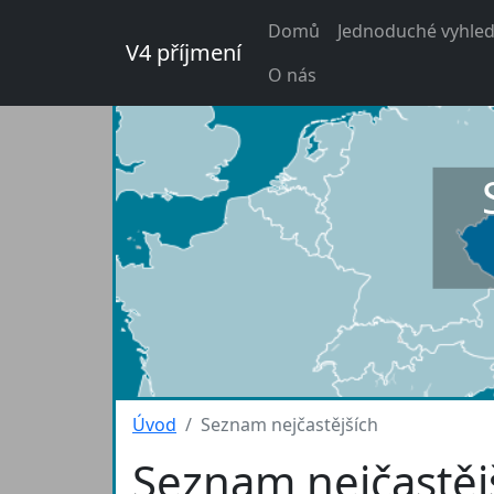
Domů
Jednoduché vyhled
V4 příjmení
O nás
Úvod
Seznam nejčastějších
Seznam nejčastěj