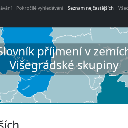
ávání
Pokročilé vyhledávání
Seznam nejčastějších
Vše
Slovník příjmení v zemíc
Višegrádské skupiny
ších