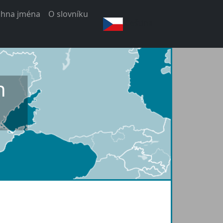
chna jména
O slovníku
Čeština
h