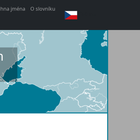
chna jména
O slovníku
Čeština
h