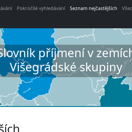
ávání
Pokročilé vyhledávání
Seznam nejčastějších
Vše
Slovník příjmení v zemíc
Višegrádské skupiny
ších