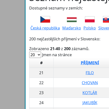
Dostupné seznamy v zemích:
Česká republika
Maďarsko
Polsko
Slove
200 nejčastějších příjmení v Slovensko:
Zobrazeno
21-40
z
200
záznamů.
Jmen na stránce
#
PŘÍJMENÍ
21
FILO
22
CHOVAN
23
KOTLÁR
24
JAKUBÍK