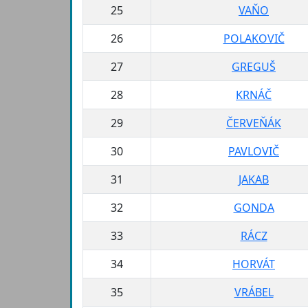
25
VAŇO
26
POLAKOVIČ
27
GREGUŠ
28
KRNÁČ
29
ČERVEŇÁK
30
PAVLOVIČ
31
JAKAB
32
GONDA
33
RÁCZ
34
HORVÁT
35
VRÁBEL