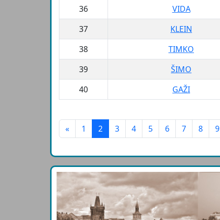
36
VIDA
37
KLEIN
38
TIMKO
39
ŠIMO
40
GAŽI
«
1
2
3
4
5
6
7
8
9