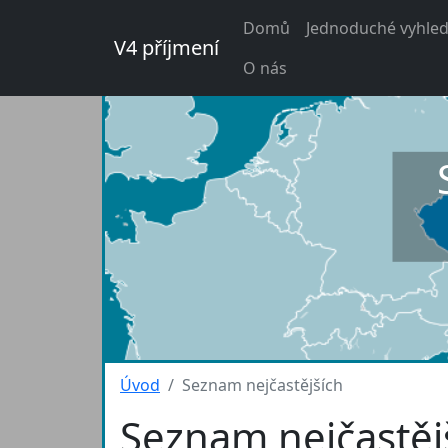
Domů
Jednoduché vyhled
V4 příjmení
O nás
Úvod
Seznam nejčastějších
Seznam nejčastěj