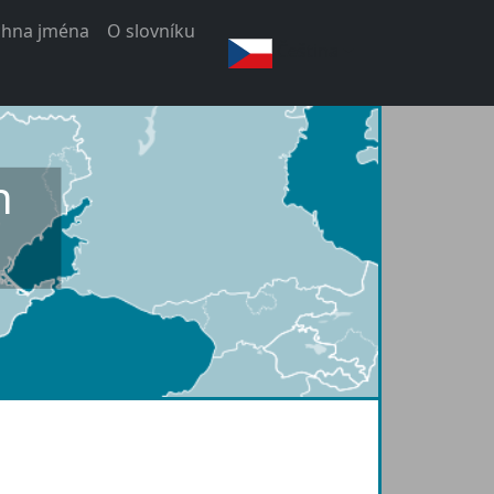
chna jména
O slovníku
Čeština
h