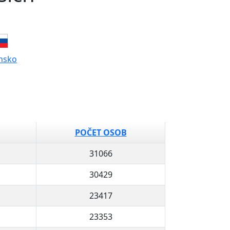
nsko
POČET OSOB
31066
30429
23417
23353