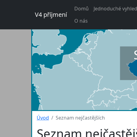
Domů
Jednoduché vyhled
V4 příjmení
O nás
Úvod
Seznam nejčastějších
Seznam nejčastěj