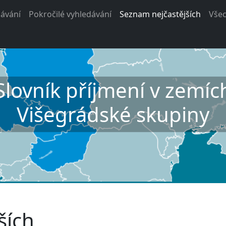
ávání
Pokročilé vyhledávání
Seznam nejčastějších
Vše
Slovník příjmení v zemíc
Višegrádské skupiny
ších