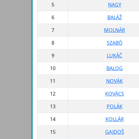
5
NAGY
6
BALÁŽ
7
MOLNÁR
8
SZABÓ
9
LUKÁČ
10
BALOG
11
NOVÁK
12
KOVÁCS
13
POLÁK
14
KOLLÁR
15
GAJDOŠ