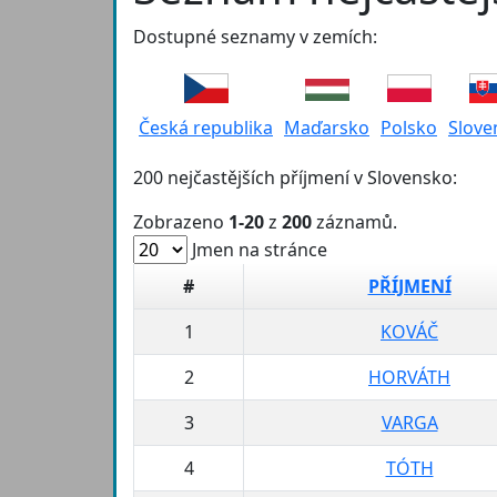
Dostupné seznamy v zemích:
Česká republika
Maďarsko
Polsko
Slove
200 nejčastějších příjmení v Slovensko:
Zobrazeno
1-20
z
200
záznamů.
Jmen na stránce
#
PŘÍJMENÍ
1
KOVÁČ
2
HORVÁTH
3
VARGA
4
TÓTH