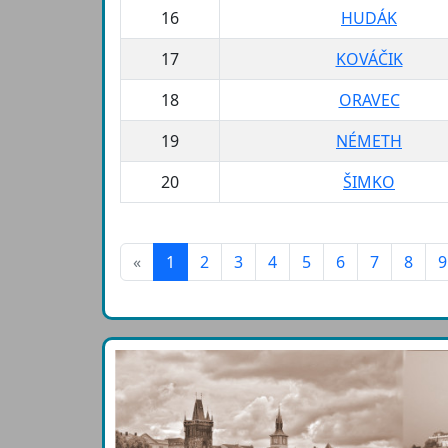
16
HUDÁK
17
KOVÁČIK
18
ORAVEC
19
NÉMETH
20
ŠIMKO
«
1
2
3
4
5
6
7
8
9