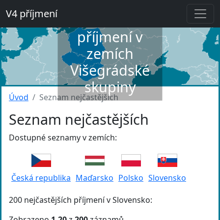
V4 příjmení
Slovník
příjmení v
zemích
Višegrádské
skupiny
Úvod
Seznam nejčastějších
Seznam nejčastějších
Dostupné seznamy v zemích:
Česká republika
Maďarsko
Polsko
Slovensko
200 nejčastějších příjmení v Slovensko:
Zobrazeno
1-20
z
200
záznamů.