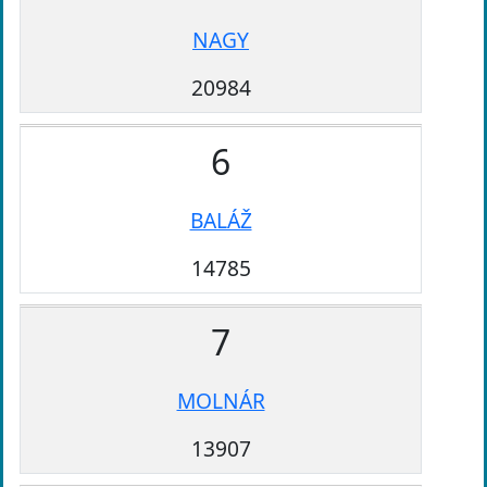
NAGY
20984
6
BALÁŽ
14785
7
MOLNÁR
13907