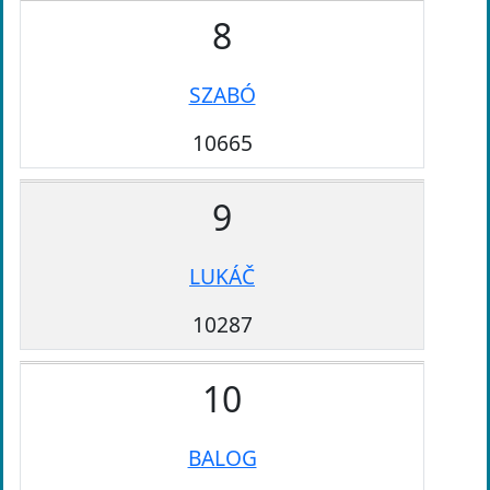
8
SZABÓ
10665
9
LUKÁČ
10287
10
BALOG