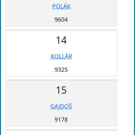
POLÁK
9604
14
KOLLÁR
9325
15
GAJDOŠ
9178