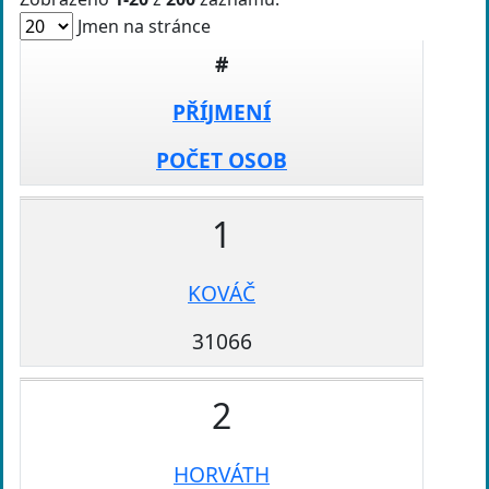
Jmen na stránce
#
PŘÍJMENÍ
POČET OSOB
1
KOVÁČ
31066
2
HORVÁTH