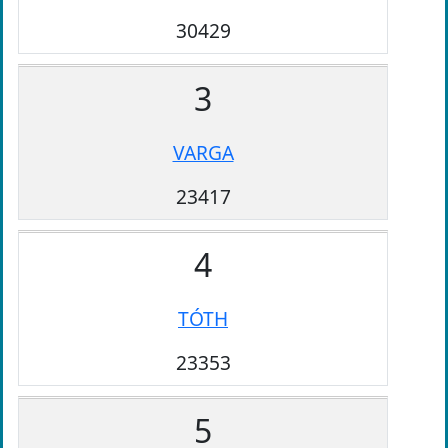
30429
3
VARGA
23417
4
TÓTH
23353
5