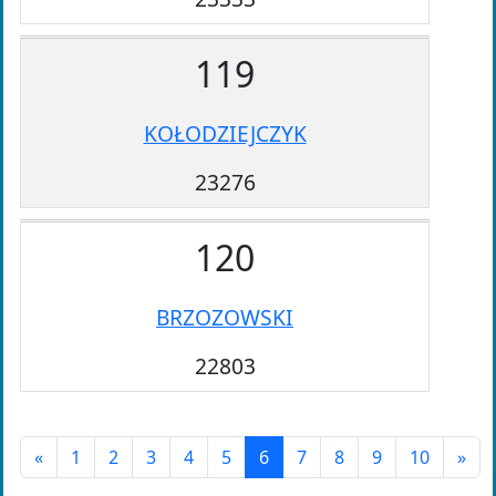
119
KOŁODZIEJCZYK
23276
120
BRZOZOWSKI
22803
«
1
2
3
4
5
6
7
8
9
10
»