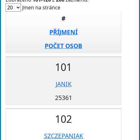
Jmen na stránce
#
PŘÍJMENÍ
POČET OSOB
101
JANIK
25361
102
SZCZEPANIAK