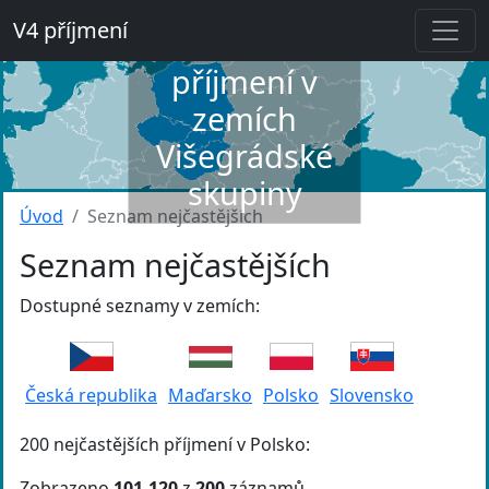
V4 příjmení
Slovník
příjmení v
zemích
Višegrádské
skupiny
Úvod
Seznam nejčastějších
Seznam nejčastějších
Dostupné seznamy v zemích:
Česká republika
Maďarsko
Polsko
Slovensko
200 nejčastějších příjmení v Polsko:
Zobrazeno
101-120
z
200
záznamů.