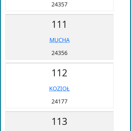
24357
111
MUCHA
24356
112
KOZIOŁ
24177
113