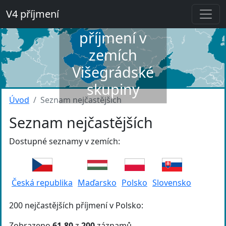
V4 příjmení
Slovník
příjmení v
zemích
Višegrádské
skupiny
Úvod
Seznam nejčastějších
Seznam nejčastějších
Dostupné seznamy v zemích:
Česká republika
Maďarsko
Polsko
Slovensko
200 nejčastějších příjmení v Polsko:
Zobrazeno
61-80
z
200
záznamů.