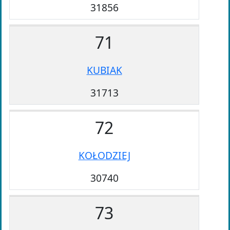
31856
71
KUBIAK
31713
72
KOŁODZIEJ
30740
73