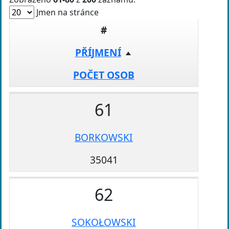
Jmen na stránce
#
PŘÍJMENÍ
POČET OSOB
61
BORKOWSKI
35041
62
SOKOŁOWSKI