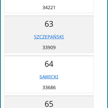
34221
63
SZCZEPAŃSKI
33909
64
SAWICKI
33686
65