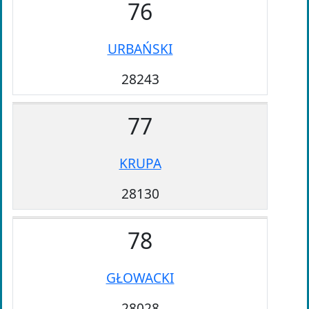
76
URBAŃSKI
28243
77
KRUPA
28130
78
GŁOWACKI
28028