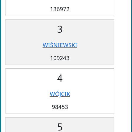
136972
3
WIŚNIEWSKI
109243
4
WÓJCIK
98453
5