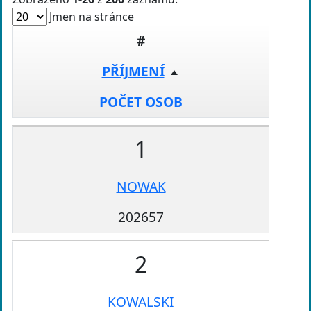
Jmen na stránce
#
PŘÍJMENÍ
POČET OSOB
1
NOWAK
202657
2
KOWALSKI