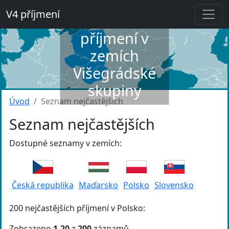
V4 příjmení
Slovník
příjmení v
zemích
Višegrádské
skupiny
Úvod
Seznam nejčastějších
Seznam nejčastějších
Dostupné seznamy v zemích:
Česká republika
Maďarsko
Polsko
Slovensko
200 nejčastějších příjmení v Polsko:
Zobrazeno
1-20
z
200
záznamů.