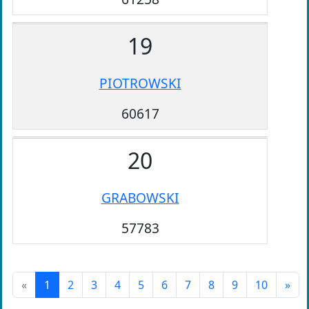
19
PIOTROWSKI
60617
20
GRABOWSKI
57783
«
1
2
3
4
5
6
7
8
9
10
»