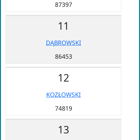
87397
11
DĄBROWSKI
86453
12
KOZŁOWSKI
74819
13